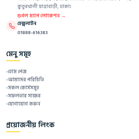
কুতুবখালী যাত্রাবাড়ী, ঢাকা।
গুগল ম্যাপ লোকেশন →
হেল্পলাইন
01888-616383
মেনু সমূহ
হোম পেজ
আমাদের পরিচিতি
সকল কোর্সসমূহ
সফলতার সাক্ষর
যোগাযোগ করুন
প্রয়োজনীয় লিংক