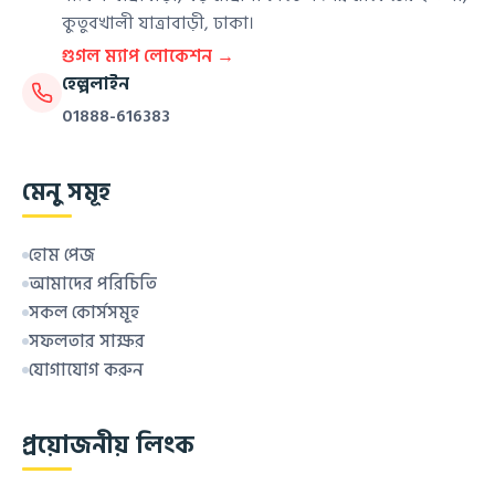
কুতুবখালী যাত্রাবাড়ী, ঢাকা।
গুগল ম্যাপ লোকেশন →
হেল্পলাইন
01888-616383
মেনু সমূহ
হোম পেজ
আমাদের পরিচিতি
সকল কোর্সসমূহ
সফলতার সাক্ষর
যোগাযোগ করুন
প্রয়োজনীয় লিংক