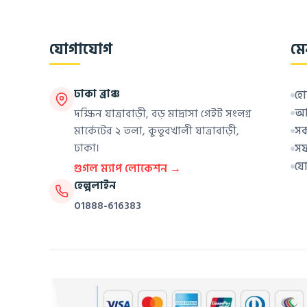
যোগাযোগ
মে
ঢাকা ব্রাঞ্চ
হো
আম
দক্ষিন যাত্রাবাড়ী, বড় মাদ্রাসা গেইট সংলগ্ন
মার্কেটের ২ তলা, কুতুবখালী যাত্রাবাড়ী,
সক
ঢাকা।
সফ
যো
গুগল ম্যাপ লোকেশন →
হেল্পলাইন
01888-616383