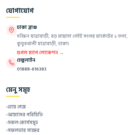
যোগাযোগ
ঢাকা ব্রাঞ্চ
দক্ষিন যাত্রাবাড়ী, বড় মাদ্রাসা গেইট সংলগ্ন মার্কেটের ২ তলা,
কুতুবখালী যাত্রাবাড়ী, ঢাকা।
গুগল ম্যাপ লোকেশন →
হেল্পলাইন
01888-616383
মেনু সমূহ
হোম পেজ
আমাদের পরিচিতি
সকল কোর্সসমূহ
সফলতার সাক্ষর