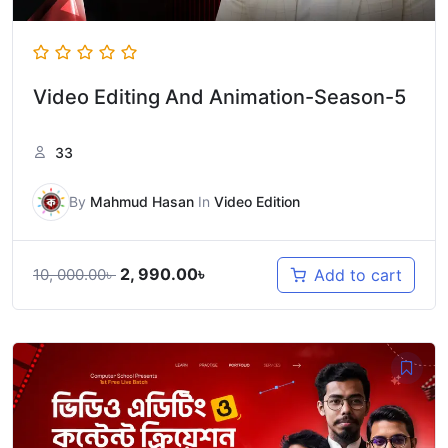
Video Editing And Animation-Season-5
33
By
Mahmud Hasan
In
Video Edition
2, 990.00
৳
Add to cart
10, 000.00
৳