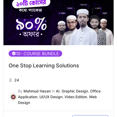
10
- COURSE BUNDLE
One Stop Learning Solutions
24
By
Mahmud Hasan
In
AI
,
Graphic Design
,
Office
Application
,
UI/UX Design
,
Video Edition
,
Web
Design