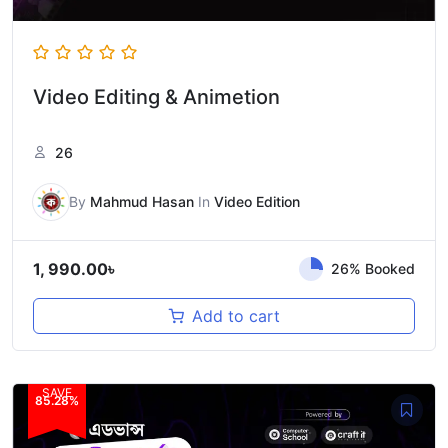
Video Editing & Animetion
26
By
Mahmud Hasan
In
Video Edition
1, 990.00
৳
26% Booked
Add to cart
SAVE
85.28%